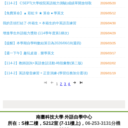
【114-2】 CSEPT(大學校院英語能力測驗)成績單開放領取
2026/05/20
【免費算命】▲ 彩虹卡 ★ 算命 ● 學英文
2026/05/12
我的舌頭打結了-外籍生 × 本籍生的中英語言練習
2026/04/30
增進學生外語能力獎助 (114學年度第1梯次)
2026/04/29
【提醒】本學期自學時數結算日為2026/06/18(週四)
2026/03/25
【週一下午】趣玩桌遊．樂學英文
2026/03/17
【114-2】教師諮詢+英語會話活動-時段彙整(第二版)
2026/02/02
【114-2】英語發音練習 + 正音演練-(學習任務加分選項)
2026/01/19
1
2
3
4
:::
南臺科技大學 外語自學中心
所在：S棟二樓，S212室 (7-11樓上)，
06-253-3131
分機