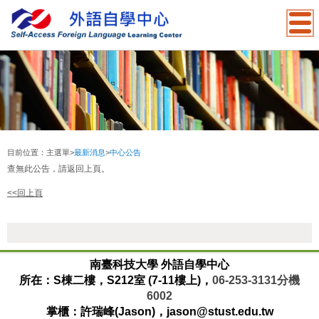
:::
目前位置：
主選單
>
最新消息
>
中心公告
查無此公告，請返回上頁。
<<回上頁
:::
南臺科技大學 外語自學中心
所在：S棟二樓，S212室 (7-11樓上)，
06-253-3131
分機
6002
掌櫃：許瑞峰(Jason)，jason@stust.edu.tw