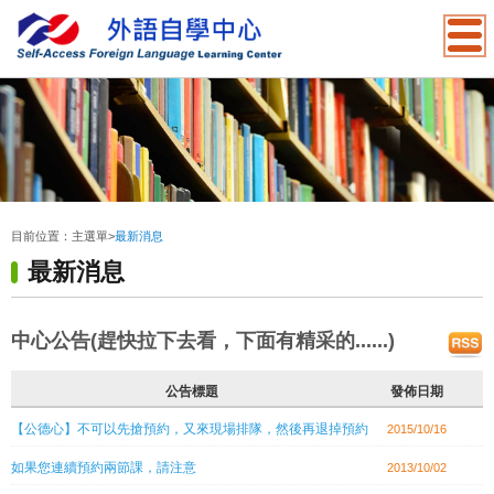
:::
目前位置：
主選單
>
最新消息
最新消息
中心公告(趕快拉下去看，下面有精采的......)
公告標題
發佈日期
【公德心】不可以先搶預約，又來現場排隊，然後再退掉預約
2015/10/16
如果您連續預約兩節課，請注意
2013/10/02