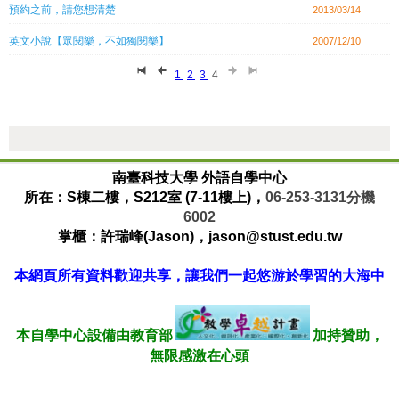
預約之前，請您想清楚
2013/03/14
英文小說【眾閱樂，不如獨閱樂】
2007/12/10
1
2
3
4
:::
南臺科技大學 外語自學中心
所在：S棟二樓，S212室 (7-11樓上)，
06-253-3131
分機
6002
掌櫃：許瑞峰(Jason)，jason@stust.edu.tw
本網頁所有資料歡迎共享，讓我們一起悠游於學習的大海中
本自學中心設備由教育部
加持贊助，
無限感激在心頭