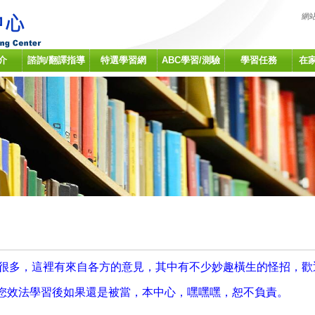
:::
網
介
諮詢/翻譯指導
特選學習網
ABC學習/測驗
學習任務
在
很多，這裡有來自各方的意見，其中有不少妙趣橫生的怪招，歡
您效法學習後如果還是被當，本中心，嘿嘿嘿，恕不負責。