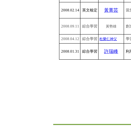
黃菁芸
2008.02.14
英文檢定
當
2008.09.11
綜合學習
創
黃勢雄
2008.04.12
綜合學習
學
杜樂仁神父
許瑞峰
2008.01.31
綜合學習
利
:::