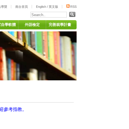
站導覽
南台首頁
English / 英文版
RSS
家自學軟體
外語檢定
完善就學計畫
迎參考指教。