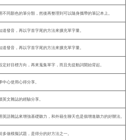
用不同顏色的筆分類，然後再整理到可以隨身攜帶的筆記本上。
知道發音，再以字首字尾的方法來擴充單字量。
知道發音，再以字首字尾的方法來擴充單字量。
設定好目標方向，再來蒐集單字，而且先從動詞開始背起。
學中心使用心得分享。
讀英文雜誌的經驗分享。
用英語雜誌來增強基礎聽力，和外籍生聊天也是個增進聽力的好辦法。
前多做模擬試題，是得分的好方法之一。