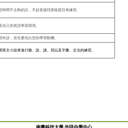
您時間不太夠的話，不妨直接找英檢題目來練習。
造自己的英語學習環境。
習外語，首先要找出您的學習動機。
用英文小說來進行聽、說、讀、寫以及字彙、文法的練習。
南臺科技大學 外語自學中心