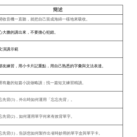
簡述
開收音機一直聽，就把自己當成海綿一樣地來吸收。
心大膽的講出來，不要擔心犯錯。
文演講示範
朋友練習，用小卡片記重點，用自己熟悉的字彙與文法表達。
用有趣的短篇小說做略讀；找一篇短文練習精讀。
忘先背(3)，外出時如何運用「忘忘先背」。
忘先背(2)，如何運用單字何來有效背單字。
忘先背(1)，告訴您如何製作出省時妙用的單字盒與單字卡。